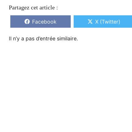
Partagez cet article :
Share
Share
Facebook
X (Twitter)
on
on
Il n’y a pas d’entrée similaire.