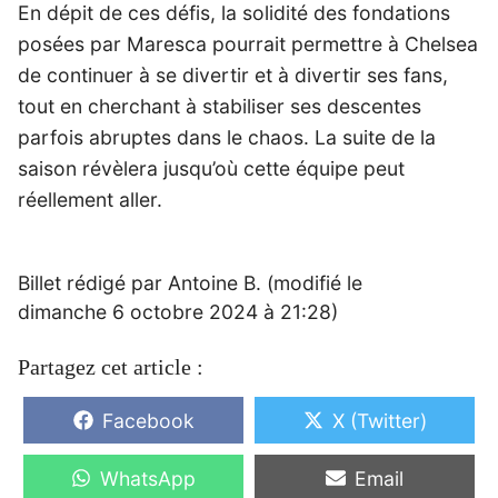
En dépit de ces défis, la solidité des fondations
posées par Maresca pourrait permettre à Chelsea
de continuer à se divertir et à divertir ses fans,
tout en cherchant à stabiliser ses descentes
parfois abruptes dans le chaos. La suite de la
saison révèlera jusqu’où cette équipe peut
réellement aller.
Billet rédigé par Antoine B. (modifié le
dimanche 6 octobre 2024 à 21:28)
Partagez cet article :
Share
Share
Facebook
X (Twitter)
on
on
Share
Share
WhatsApp
Email
on
on