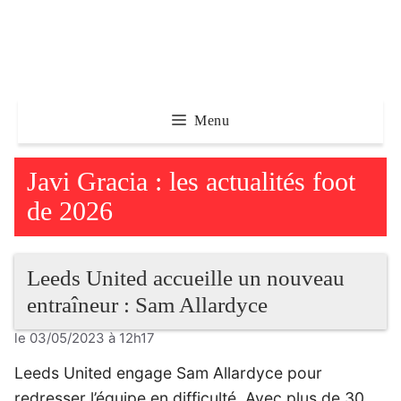
Aller
au
contenu
Menu
Javi Gracia : les actualités foot
de 2026
Leeds United accueille un nouveau
entraîneur : Sam Allardyce
le 03/05/2023 à 12h17
Leeds United engage Sam Allardyce pour
redresser l’équipe en difficulté. Avec plus de 30