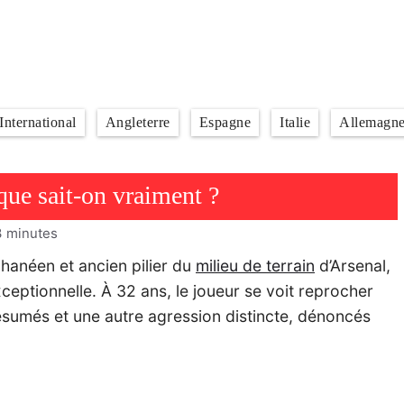
International
Angleterre
Espagne
Italie
Allemagn
que sait-on vraiment ?
3
minutes
ghanéen et ancien pilier du
milieu de terrain
d’Arsenal,
xceptionnelle. À 32 ans, le joueur se voit reprocher
résumés et une autre agression distincte, dénoncés