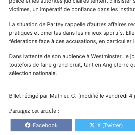
police et les autorités judiciaires tentent d’insiste
victimes, un impératif de confiance dans les institu
La situation de Partey rappelle d’autres affaires ré
pratiques et omertas dans les milieux sportifs. Elle
fédérations face à ces accusations, en particulier 
Dans l’attente de son audience à Westminster, le j
toutefois de faire grand bruit, tant en Angleterre 
sélection nationale.
Billet rédigé par Mathieu C. (modifié le vendredi 4 j
Partagez cet article :
Share
Share
Facebook
X (Twitter)
on
on