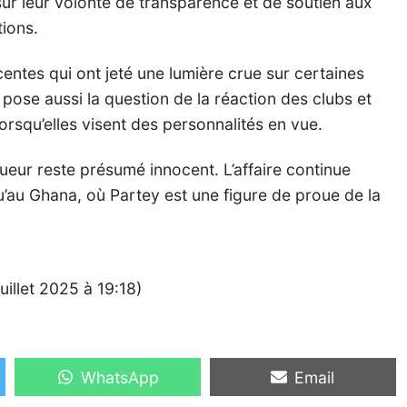
r sur leur volonté de transparence et de soutien aux
tions.
centes qui ont jeté une lumière crue sur certaines
 pose aussi la question de la réaction des clubs et
lorsqu’elles visent des personnalités en vue.
oueur reste présumé innocent. L’affaire continue
qu’au Ghana, où Partey est une figure de proue de la
uillet 2025 à 19:18)
Share
Share
WhatsApp
Email
on
on