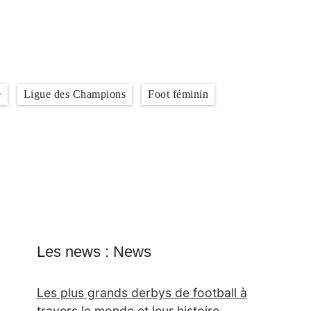
e
Ligue des Champions
Foot féminin
Les news : News
Les plus grands derbys de football à
travers le monde et leur histoire