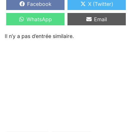
Share
Share
Facebook
X (Twitter)
on
on
Share
Share
WhatsApp
Email
on
on
Il n’y a pas d’entrée similaire.
Étiquettes