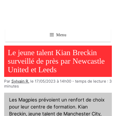
Aller
au
contenu
Menu
Le jeune talent Kian Breckin
surveillé de près par Newcastle
United et Leeds
Par
Sylvain R.
le 17/05/2023 à 14h00
- temps de lecture :
3
minutes
Les Magpies prévoient un renfort de choix
pour leur centre de formation. Kian
Breckin, jeune talent de Manchester City,