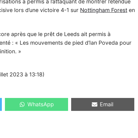
risations a permis à l’attaquant de montrer l’étendue
isive lors d’une victoire 4-1 sur
Nottingham Forest
en
ore après que le prêt de Leeds ait permis à
enté : « Les mouvements de pied d’Ian Poveda pour
inition. »
illet 2023 à 13:18)
Share
Share
WhatsApp
Email
on
on