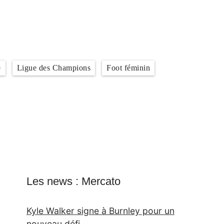
e
Ligue des Champions
Foot féminin
Les news : Mercato
Kyle Walker signe à Burnley pour un
nouveau défi