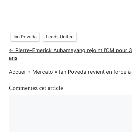
Étiquettes
Ian Poveda
Leeds United
← Pierre-Emerick Aubameyang rejoint l’OM pour 3
ans
Accueil
»
Mercato
»
Ian Poveda revient en force à
Commentez cet article
Commentaire