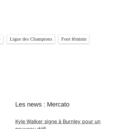
e
Ligue des Champions
Foot féminin
Les news : Mercato
Kyle Walker signe à Burnley pour un
nouveau défi