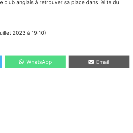
e club anglais à retrouver sa place dans l’élite du
uillet 2023 à 19:10)
Share
Share
WhatsApp
Email
on
on