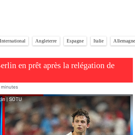
International
Angleterre
Espagne
Italie
Allemagn
lin en prêt après la relégation de
minutes
rlin | SOTU