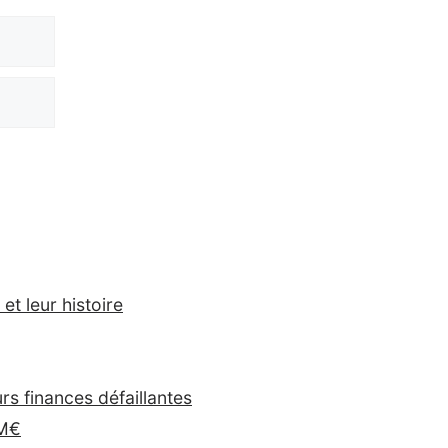
et leur histoire
s finances défaillantes
 M€