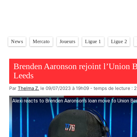
Aller
au
contenu
News
Mercato
Joueurs
Ligue 1
Ligue 2
Brenden Aaronson rejoint l’Union Ber
Leeds
Par
Thelma Z.
le 09/07/2023 à 19h09
- temps de lecture :
2
Alexi reacts to Brenden Aaronson's loan move to Union Be