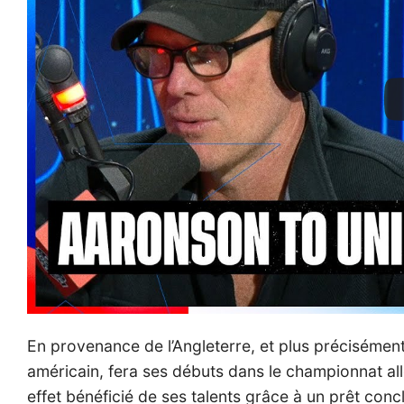
En provenance de l’Angleterre, et plus préciséme
américain, fera ses débuts dans le championnat all
effet bénéficié de ses talents grâce à un prêt co