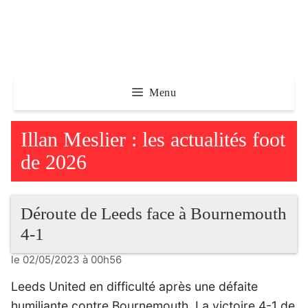
Aller
au
contenu
Menu
Illan Meslier : les actualités foot
de 2026
Déroute de Leeds face à Bournemouth
4-1
le 02/05/2023 à 00h56
Leeds United en difficulté après une défaite
humiliante contre Bournemouth. La victoire 4-1 de