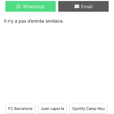
Share
Share
WhatsApp
Email
on
on
Il n’y a pas d’entrée similaire.
Étiquettes
FC Barcelone
Joan Laporta
Spotify Camp Nou