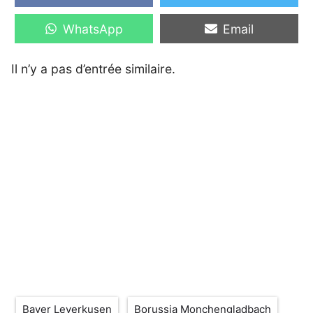
on
on
Share
Share
WhatsApp
Email
on
on
Il n’y a pas d’entrée similaire.
Étiquettes
Bayer Leverkusen
Borussia Monchengladbach