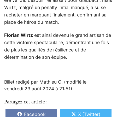
été validé. L’espoir renaissait pour Gladbach, mais
Wirtz, malgré un penalty initial manqué, a su se
racheter en marquant finalement, confirmant sa
place de héros du match.
Florian Wirtz
est ainsi devenu le grand artisan de
cette victoire spectaculaire, démontrant une fois
de plus les qualités de résilience et de
détermination de son équipe.
Billet rédigé par Mathieu C. (modifié le
vendredi 23 août 2024 à 21:51)
Partagez cet article :
Share
Share
Facebook
X (Twitter)