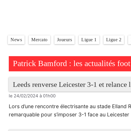
Aller
au
contenu
News
Mercato
Joueurs
Ligue 1
Ligue 2
Patrick Bamford : les actualités foo
Leeds renverse Leicester 3-1 et relance l
le 24/02/2024 à 01h00
Lors d’une rencontre électrisante au stade Elland
remarquable pour s’imposer 3-1 face au Leicester 