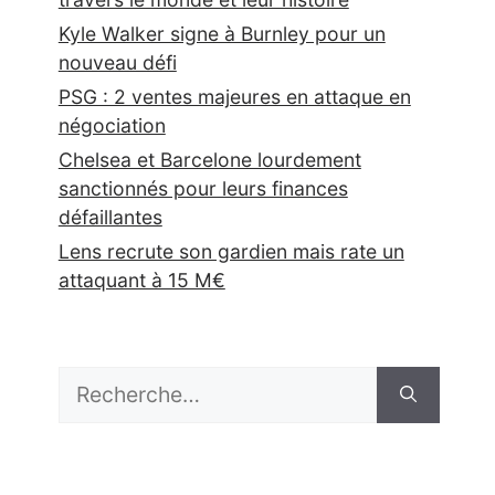
Kyle Walker signe à Burnley pour un
nouveau défi
PSG : 2 ventes majeures en attaque en
négociation
Chelsea et Barcelone lourdement
sanctionnés pour leurs finances
défaillantes
Lens recrute son gardien mais rate un
attaquant à 15 M€
Rechercher :